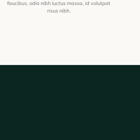
faucibus, odio nibh luctus massa, id volutpat
risus nibh.