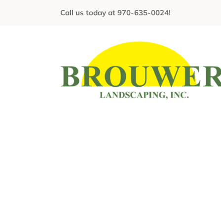
Skip
Call us today at 970-635-0024!
to
content