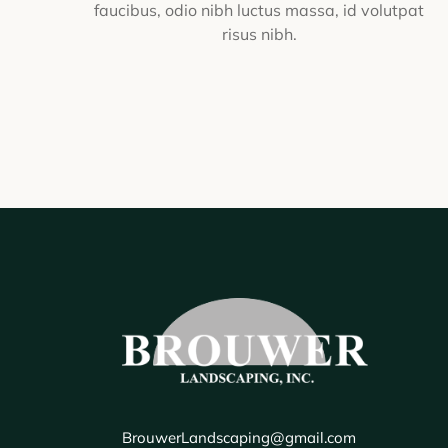
faucibus, odio nibh luctus massa, id volutpat
risus nibh.
BrouwerLandscaping@gmail.com