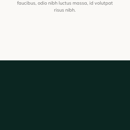
faucibus, odio nibh luctus massa, id volutpat
risus nibh.